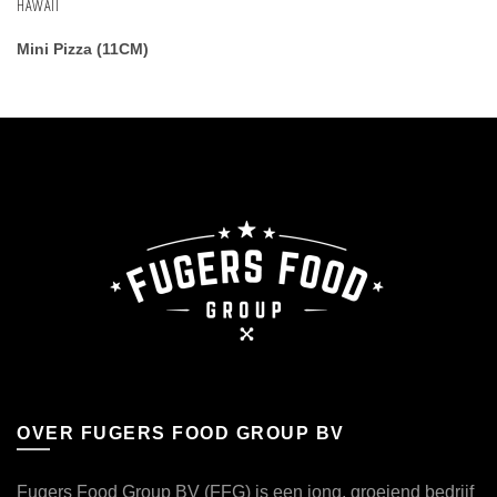
HAWAII
Mini Pizza (11CM)
OVER FUGERS FOOD GROUP BV
Fugers Food Group BV (FFG) is een jong, groeiend bedrijf